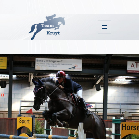
MENU
EN
WIDGETS
Team Kruyt