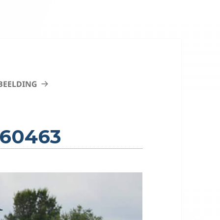
BEELDING
960463