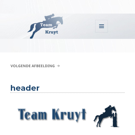
MENU
EN
WIDGETS
Team Kruyt
VOLGENDE AFBEELDING
header