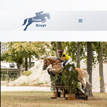
MENU
EN
WIDGETS
Team Kruyt