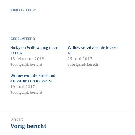
VIND IK LEUK:
GERELATEERD
Nicky en Willow mog naar
Willow verzilverd de klasse
het EK
Z1
15 februari 2018
25 juni 2017
Soortgelijk bericht
Soortgelijk bericht
Willow wint de Friesland
dressuur Cup klasse Z1
19 juni 2017
Soortgelijk bericht
Bericht
VORIG
Vorig bericht
Vorig
navigatie
bericht: